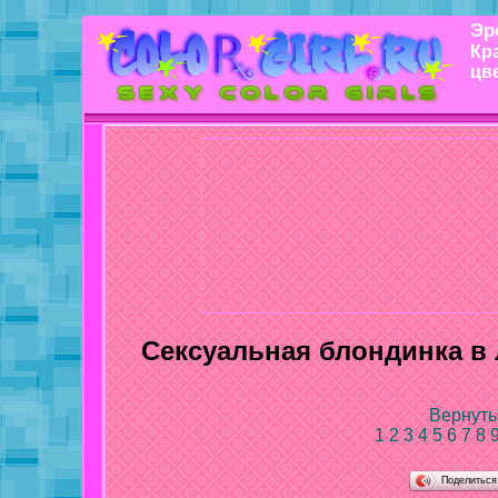
Эр
Кр
цв
Сексуальная блондинка в 
Вернуть
1
2
3
4
5
6
7
8
Поделитьс