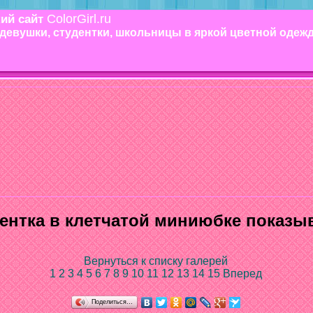
ColorGirl.ru
ий сайт
девушки, студентки, школьницы в яркой цветной одеж
ентка в клетчатой миниюбке показыв
Вернуться к списку галерей
1
2
3
4
5
6
7
8
9
10
11
12
13
14
15
Вперед
Поделиться…