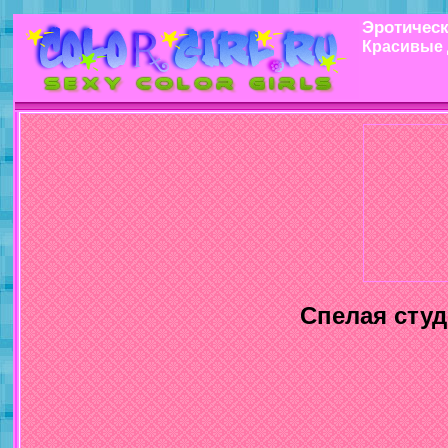
Эротическ
Красивые 
Спелая студ