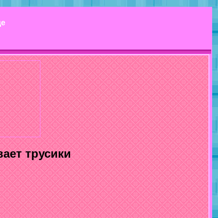
де
ает трусики