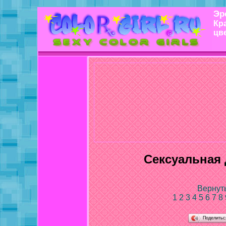
Эр
Кр
цв
Сексуальная 
Вернуть
1
2
3
4
5
6
7
8
Поделить