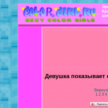
Эр
Кр
цв
Девушка показывает 
Вернуть
1
2
3
4
Поделить