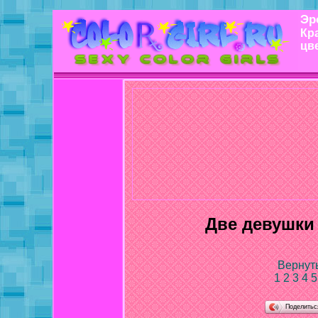
Эр
Кр
цв
Две девушки
Вернуть
1
2
3
4
Поделить