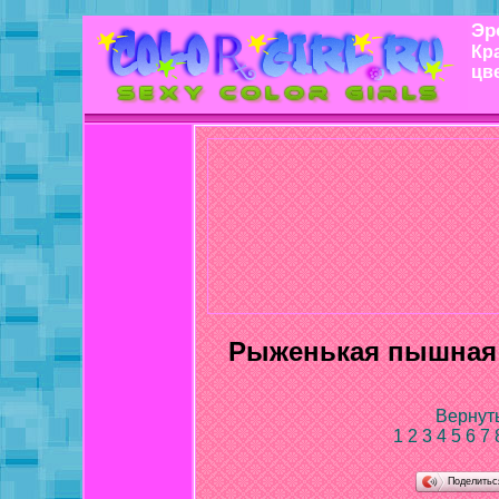
Эр
Кр
цв
Рыженькая пышная 
Вернуть
1
2
3
4
5
6
7
Поделить