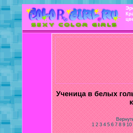
Эр
Кр
цв
Ученица в белых гол
Вернуть
1
2
3
4
5
6
7
8
9
10