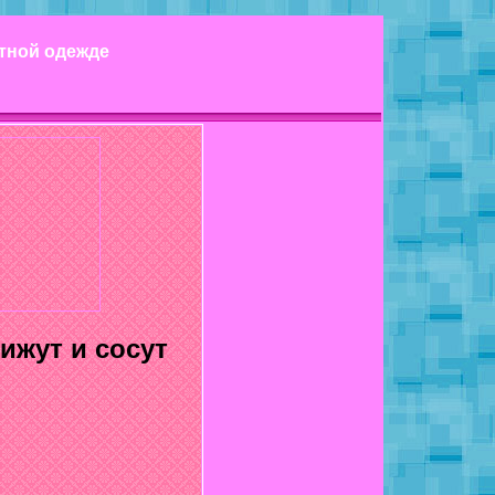
етной одежде
ижут и сосут