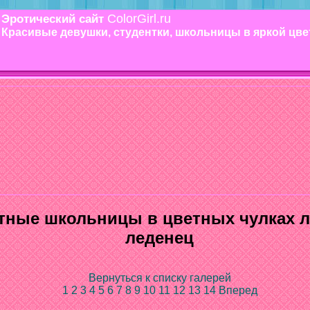
ColorGirl.ru
Эротический сайт
Красивые девушки, студентки, школьницы в яркой цв
тные школьницы в цветных чулках л
леденец
Вернуться к списку галерей
1
2
3
4
5
6
7
8
9
10
11
12
13
14
Вперед