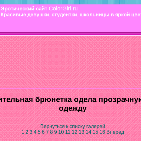
ColorGirl.ru
Эротический сайт
Красивые девушки, студентки, школьницы в яркой цв
ительная брюнетка одела прозрачну
одежду
Вернуться к списку галерей
1
2
3
4
5
6
7
8
9
10
11
12
13
14
15
16
Вперед