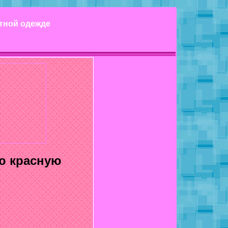
етной одежде
ю красную