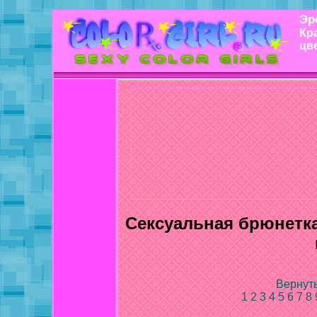
Эр
Кр
цв
Сексуальная брюнетка
Вернуть
1
2
3
4
5
6
7
8